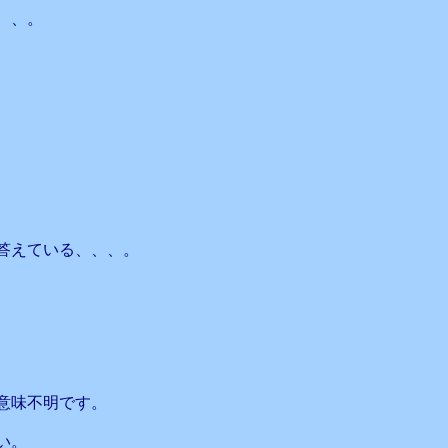
、、。
答えている、、、。
意味不明です。
い。