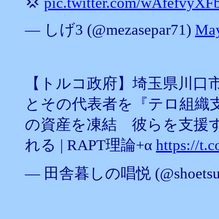
💢
pic.twitter.com/wAfefvyXF
— しげ3 (@mezasepar71)
May
【トルコ政府】埼玉県川口
とその代表者を『テロ組織
の資産を凍結 彼らを支援
れる | RAPT理論+α
https://t
— 田舎暮しの唱悦 (@shoetsus