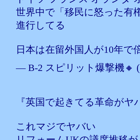
世界中で「移民に怒った有
進行してる
日本は在留外国人が10年で
— B-2 スピリット爆撃機🔸 (@z
『英国で起きてる革命がヤ
これマジでヤバい
リフォームUKの議席推移