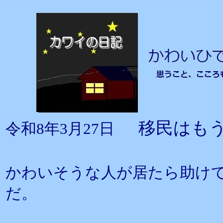
移民はも
令和8年3月27日
かわいそうな人が居たら助け
だ。