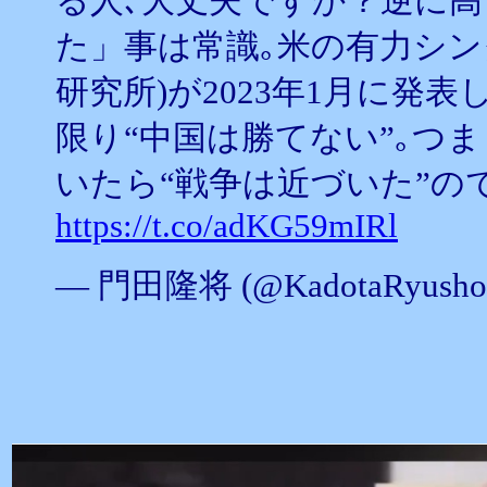
る人､大丈夫ですか？逆に
た」事は常識｡米の有力シンク
研究所)が2023年1月に発
限り“中国は勝てない”｡つ
いたら“戦争は近づいた”の
https://t.co/adKG59mIRl
— 門田隆将 (@KadotaRyusho