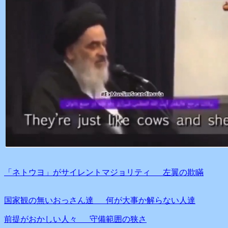
「ネトウヨ」がサイレントマジョリティ 左翼の欺瞞
国家観の無いおっさん達 何が大事か解らない人達
前提がおかしい人々 守備範囲の狭さ