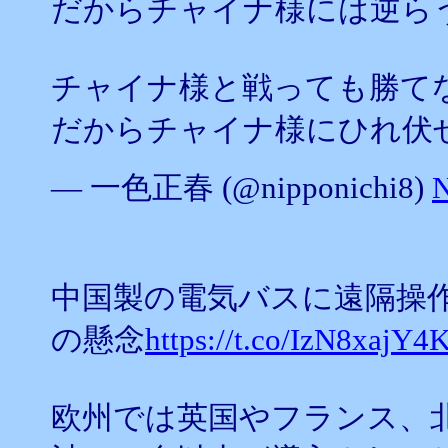
だからチャイナ様には逆ら
チャイナ様と戦っても勝て
だからチャイナ様にひれ伏
— 一色正春 (@nipponichi8)
N
中国製の電気バスに遠隔操
の懸念
https://t.co/IzN8xajY4
欧州では英国やフランス、