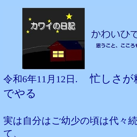
忙しさが
令和6年11月12日.
でやる
実は自分はご幼少の頃は代々
て、