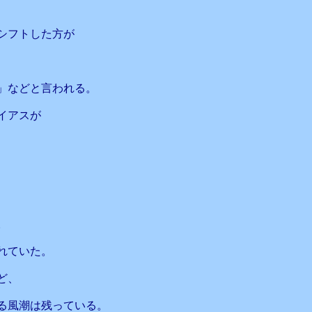
シフトした方が
」などと言われる。
イアスが
。
れていた。
ど、
る風潮は残っている。