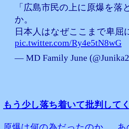
「広島市民の上に原爆を落
か。
日本人はなぜここまで卑屈
pic.twitter.com/Ry4e5tN8wG
— MD Family June (@Junika
もう少し落ち着いて批判して
原爆は何の為だったのか あ