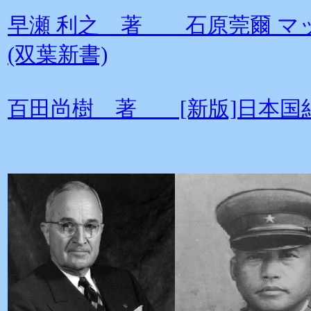
早瀬 利之 著 石原莞爾 マ
(双葉新書)
百田尚樹 著 [新版]日本国紀