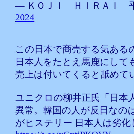
— ＫＯＪＩ ＨＩＲＡＩ 平井宏治
2024
この日本で商売する気ある
日本人をたとえ馬鹿にして
売上は付いてくると舐めて
ユニクロの柳井正氏「日本
異常。韓国の人が反日なの
がヒステリー 日本人は劣化