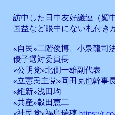
訪中した日中友好議連（媚
国益など眼中にない札付き
«自民»二階俊博、小泉龍司
優子選対委員長
«公明党»北側一雄副代表
«立憲民主党»岡田克也幹事
«維新»浅田均
«共産»穀田恵二
«社民党»福島瑞穂
https://t.