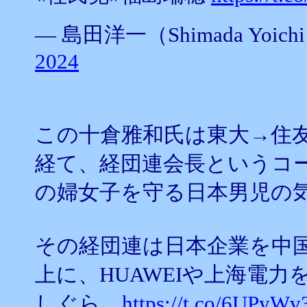
— 島田洋一（Shimada Yoichi）
2024
この十倉雅和氏は東大→住
経て、経団連会長というコ
の婦女子を守る日本男児の
その経団連は日本企業を中
上に、HUAWEIや上海電
しぐら。
https://t.co/6UPyWv