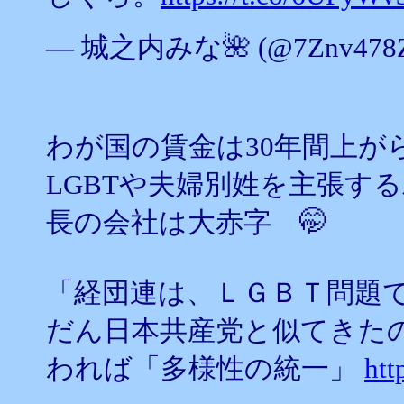
— 城之内みな🌺 (@7Znv478Z
わが国の賃金は30年間上が
LGBTや夫婦別姓を主張す
長の会社は大赤字 🤭
「経団連は、ＬＧＢＴ問題
だん日本共産党と似てきた
われば「多様性の統一」
htt