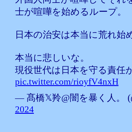
士が喧嘩を始めるループ。
日本の治安は本当に荒れ始
本当に悲しいな。
現役世代は日本を守る責任
pic.twitter.com/rioyfV4nxH
— 髙橋𝕏羚@闇を暴く人。 (@Par
2024