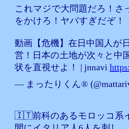
これマジで大問題だろ！さ
をかけろ！ヤバすぎだぞ！
動画【危機】在日中国人が
営！日本の土地が次々と中
状を直視せよ！ | jnnavi
http
— まったりくん®︎ (@mattariv
🇮🇹前科のあるモロッコ系
間にイタリア人6人を刺し、