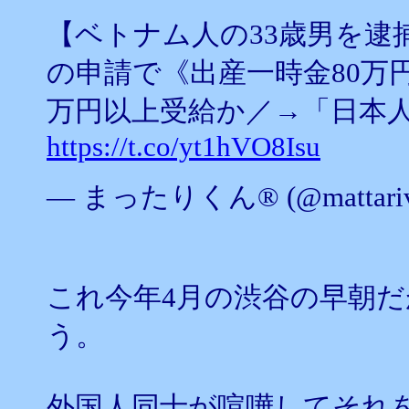
【ベトナム人の33歳男を逮
の申請で《出産一時金80万円
万円以上受給か／→「日本人限定
https://t.co/yt1hVO8Isu
— まったりくん®︎ (@mattariv
これ今年4月の渋谷の早朝
う。
外国人同士が喧嘩してそれ