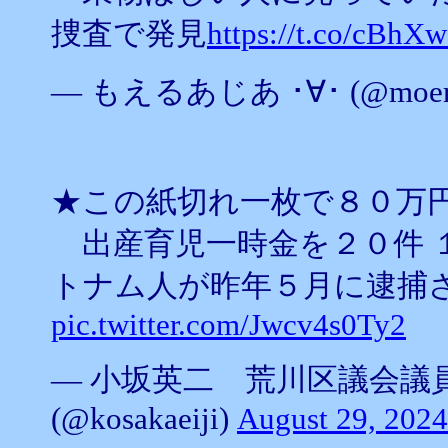
捜査で発見
https://t.co/cBhX
— もえるあじあ ･∀･ (@moeru
★この紙切れ一枚で８０万
出産育児一時金を２０件 
トナム人が昨年５月に逮捕
pic.twitter.com/Jwcv4s0Ty2
— 小坂英二 荒川区議会議
(@kosakaeiji)
August 29, 2024