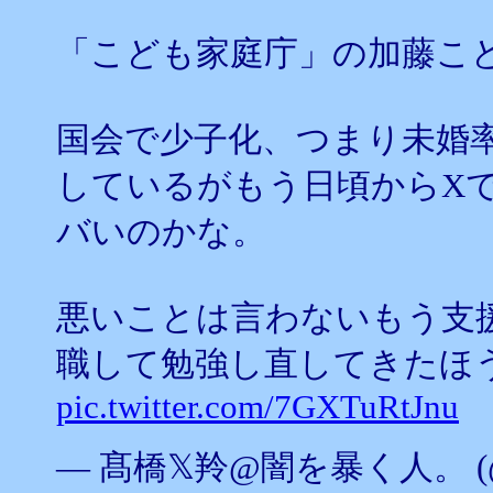
「こども家庭庁」の加藤こ
国会で少子化、つまり未婚
しているがもう日頃からX
バいのかな。
悪いことは言わないもう支
職して勉強し直してきたほ
pic.twitter.com/7GXTuRtJnu
— 髙橋𝕏羚@闇を暴く人。 (@Par