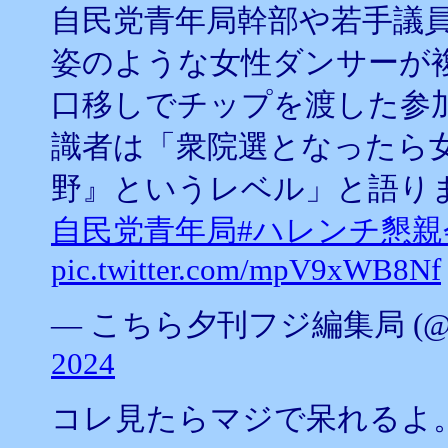
自民党青年局幹部や若手議
姿のような女性ダンサーが
口移しでチップを渡した参
識者は「衆院選となったら
野』というレベル」と語り
自民党青年局
#ハレンチ懇親
pic.twitter.com/mpV9xWB8Nf
— こちら夕刊フジ編集局 (@yuka
2024
コレ見たらマジで呆れるよ