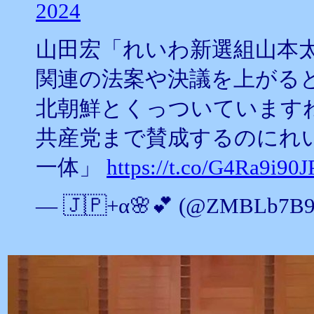
2024
山田宏「れいわ新選組山本
関連の法案や決議を上がる
北朝鮮とくっついています
共産党まで賛成するのにれ
一体」
https://t.co/G4Ra9i90J
— 🇯🇵+α🌸💕 (@ZMBLb7B