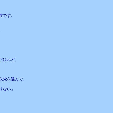
数です。
。
、
だけれど、
政党を選んで、
りない」