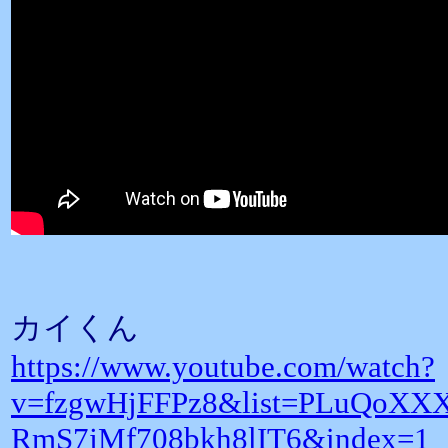
カイくん
https://www.youtube.com/watch?
v=fzgwHjFFPz8&list=PLuQoXX
RmS7jMf708bkh8lIT6&index=1