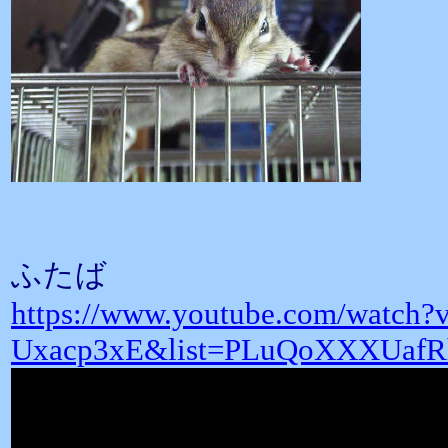
ふたば
https://www.youtube.com/watch?v
Uxacp3xE&list=PLuQoXXXUaf