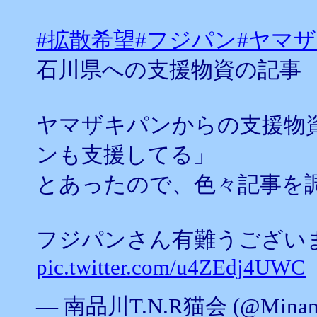
#拡散希望
#フジパン
#ヤマ
石川県への支援物資の記事
ヤマザキパンからの支援物
ンも支援してる」
とあったので、色々記事を
フジパンさん有難うございま
pic.twitter.com/u4ZEdj4UWC
— 南品川T.N.R猫会 (@Minami