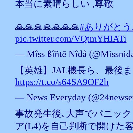
本当に素晴らしい ,尊敬
🙏🙏🙏🙏🙏🙏🙏
#ありがとうJ
pic.twitter.com/VQtmYHIATi
— Mîss ßîñtē Nîdå (@Missnid
【英雄】JAL機長ら、最後
https://t.co/s64SA9OF2h
— News Everyday (@24newse
事故発生後､大声でパニック
ア(L4)を自己判断で開け