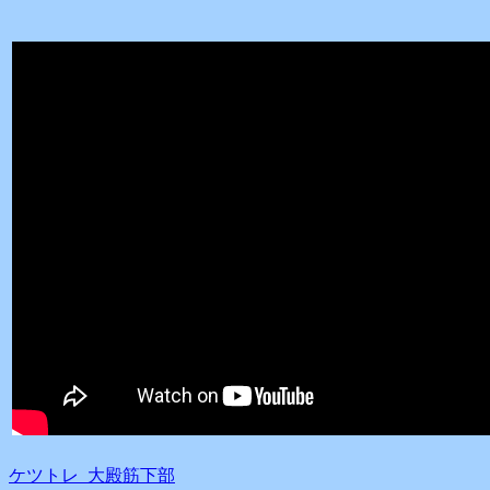
ケツトレ 大殿筋下部