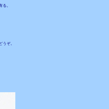
有る。
どうぞ。