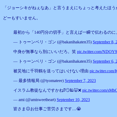
「ジョーシキがねぇなあ」と言うまえにちょっと考えたほう
どーもすいません。
最初から「140円分の切手」と言えば一瞬で伝わるの
— トゥーンベリ・ゴン (@bakanihakaten35)
September 8, 
中身が無事なら別にいいだろ。笑
pic.twitter.com/NDOY
— トゥーンベリ・ゴン (@bakanihakaten35)
September 6, 
被災地に千羽鶴を送ってはいけない理由
pic.twitter.co
— 最多情報局 (@tyomateee)
September 7, 2023
イスラム教徒なんですかね⁉️🙄🕌🐷❌
pic.twitter.com/sM
— ami (@amisweetheart)
September 10, 2023
皆さま😐お仕事ご苦労さまです…😭