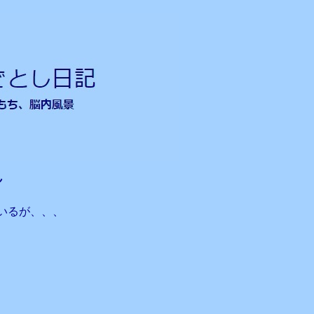
ん
いるが、、、
、