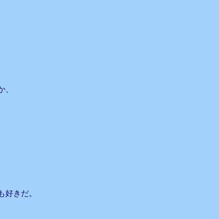
か、
。
も好きだ。