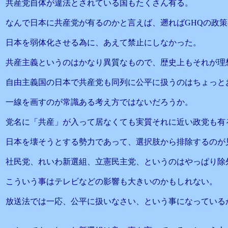
共産党自体が違法とされている国もたくさん有る。
なんで日本に共産党が有るのかと言えば、遡ればGHQの政
日本を弱体化させる為に、あえて禁止にしなかった。
共産主義というのはかなり異質なもので、歴史上もそれが理
自由主義国の日本で共産党も同列に公平に扱うのはちょっと
一線を画すのが常識ある考え方ではないだろうか。
党名に「共産」が入って居なくても実質それに近い政党も有
日本を壊そうとする勢力であって、選択肢から排除するのが
社民党、れいわ新選組、立憲民主党、というのはやっぱり除
こういう事はテレビなどの影響も大きいのかもしれない。
放送法では一応、公平に扱いなさい、という事になっている