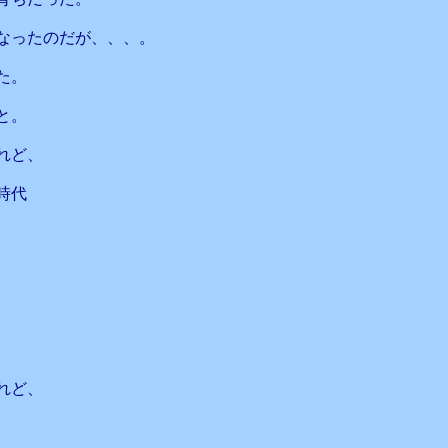
なったのだが、、、。
た。
と。
れど、
時代
、
れど、