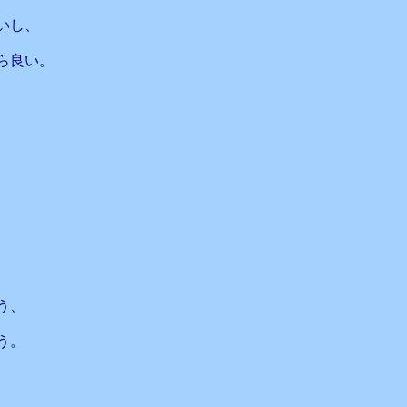
いし、
ら良い。
う、
う。