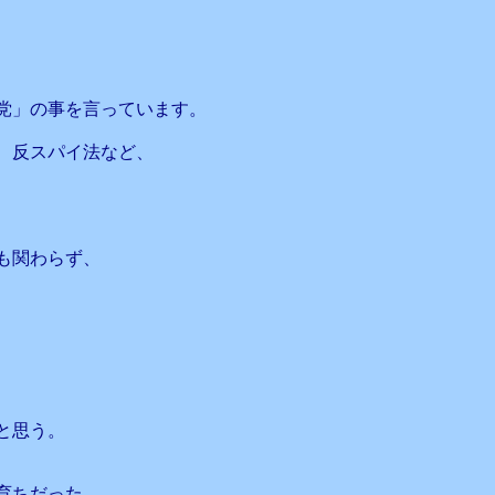
党」の事を言っています。
、反スパイ法など、
も関わらず、
と思う。
育ちだった。