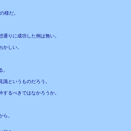
策の様だ。
想通りに成功した例は無い。
おかしい。
る。
見識というものだろう。
外するべきではなかろうか。
から。