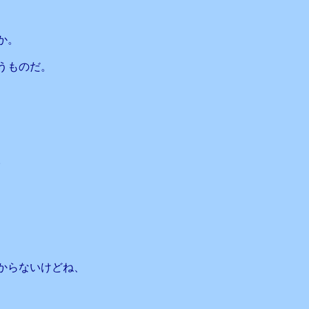
か。
うものだ。
。
からないけどね、