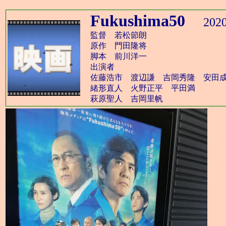
Fukushima50
202
監督 若松節朗
原作 門田隆将
脚本 前川洋一
出演者
佐藤浩市 渡辺謙 吉岡秀隆 安田
緒形直人 火野正平 平田満
萩原聖人 吉岡里帆