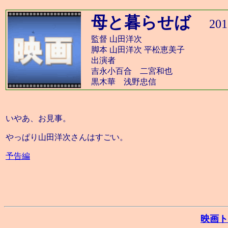
母と暮らせば
20
監督 山田洋次
脚本 山田洋次 平松恵美子
出演者
吉永小百合 二宮和也
黒木華 浅野忠信
いやあ、お見事。
やっぱり山田洋次さんはすごい。
予告編
映画ト