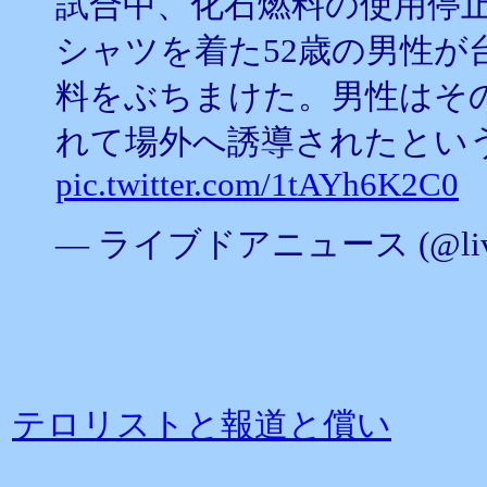
試合中、化石燃料の使用停
シャツを着た52歳の男性が
料をぶちまけた。男性はそ
れて場外へ誘導されたとい
pic.twitter.com/1tAYh6K2C0
— ライブドアニュース (@lived
テロリストと報道と償い