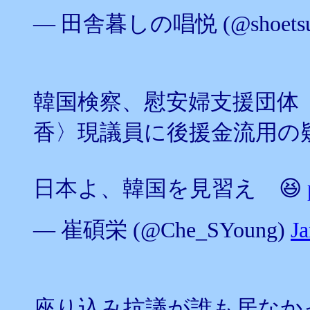
— 田舎暮しの唱悦 (@shoetsus
韓国検察、慰安婦支援団体
香〉現議員に後援金流用の
日本よ、韓国を見習え 😆
— 崔碩栄 (@Che_SYoung)
Ja
座り込み抗議が誰も居なか