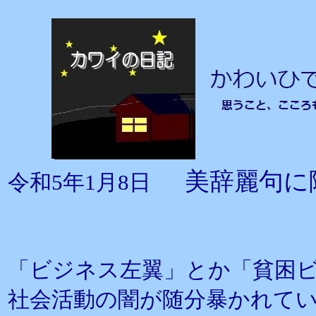
美辞麗句に
令和5年1月8日
「ビジネス左翼」とか「貧困
社会活動の闇が随分暴かれて