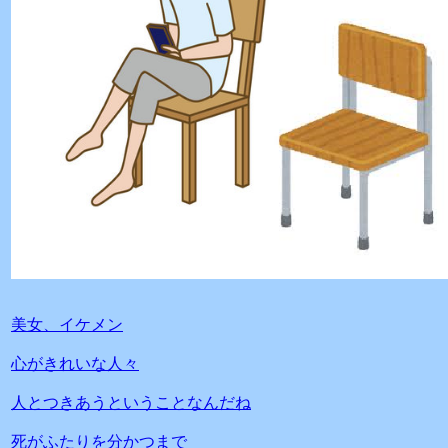
美女、イケメン
心がきれいな人々
人とつきあうということなんだね
死がふたりを分かつまで