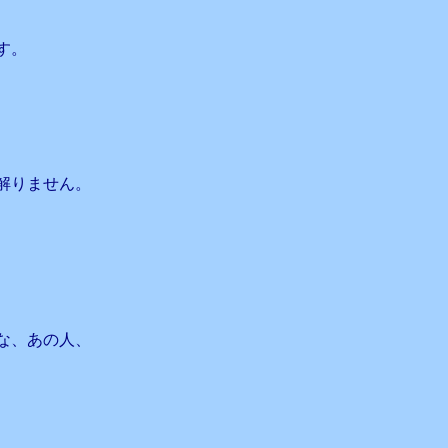
、
す。
解りません。
な、あの人、