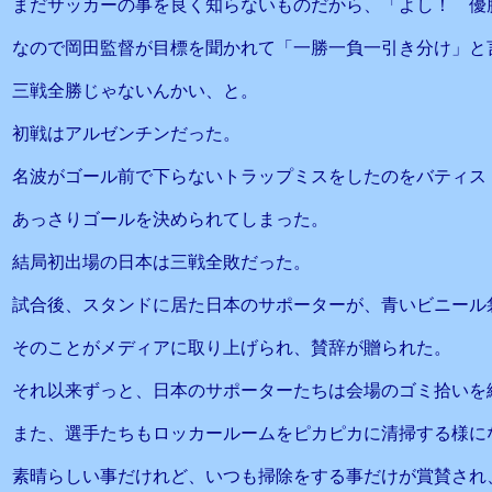
まだサッカーの事を良く知らないものだから、「よし！ 優
なので岡田監督が目標を聞かれて「一勝一負一引き分け」と
三戦全勝じゃないんかい、と。
初戦はアルゼンチンだった。
名波がゴール前で下らないトラップミスをしたのをバティス
あっさりゴールを決められてしまった。
結局初出場の日本は三戦全敗だった。
試合後、スタンドに居た日本のサポーターが、青いビニール
そのことがメディアに取り上げられ、賛辞が贈られた。
それ以来ずっと、日本のサポーターたちは会場のゴミ拾いを
また、選手たちもロッカールームをピカピカに清掃する様に
素晴らしい事だけれど、いつも掃除をする事だけが賞賛され