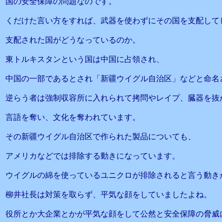
国の安全保障の問題なのです。
くだけた言い方をすれば、武器を使わずにその国を支配して
支配された国がどうなっているのか。
東トルキスタンという国は中国に占領され、
中国の一部であるとされ「新疆ウイグル自治区」などと命名
逆らう者は強制収容所に入れられて拷問やレイプ、臓器を抜
言語を奪い、文化を奪われています。
その新疆ウイグル自治区で作られた製品についても、
アメリカなどでは排除する動きになっています。
ウイグルの綿を使っているユニクロが排除されると言う動き
柳井社長は対策を取らず、平気な顔をしていましたよね。
役所とか大企業とかが平気な顔をして公然と安全保障の脅威