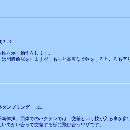
軟
3:23
軟性を示す動作をします。
くは開脚前屈をしますが、もっと高度な柔軟をするところも有
終タンブリング
3:53
子新体操、団体でのバクテンでは、交差という技が入る事が多
互い向かい合って交差する様に飛び合うワザです。