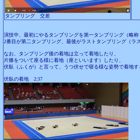
タンブリング 交差
演技中、最初にやるタンブリングを第一タンブリング（略称
2番目が第二タンブリング、最後がラストタンブリング（ラ
なお、タンブリング後の着地は立って着地したり、
片膝をついて座る様に着地（座といいます）したり、
伏臥（ふくが）と言って、うつ伏せで寝る様な姿勢で着地す
伏臥の着地 2:37