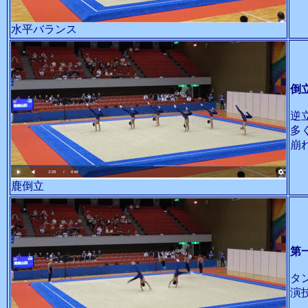
水平バランス
倒
逆
多
崩
鹿倒立
第
タ
演