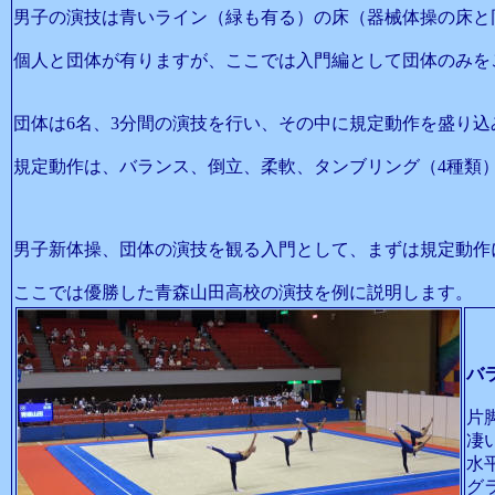
男子の演技は青いライン（緑も有る）の床（器械体操の床と
個人と団体が有りますが、ここでは入門編として団体のみを
団体は6名、3分間の演技を行い、その中に規定動作を盛り込
規定動作は、バランス、倒立、柔軟、タンブリング（4種類
男子新体操、団体の演技を観る入門として、まずは規定動作
ここでは優勝した青森山田高校の演技を例に説明します。
バ
片
凄
水
グ