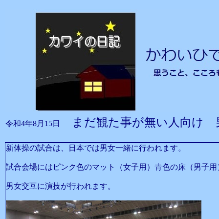
まだ観た事が無い人向け 
令和4年8月15日
新体操の試合は、日本では男女一緒に行われます。
試合会場にはピンク色のマット（女子用）青色の床（男子用
男女交互に演技が行われます。