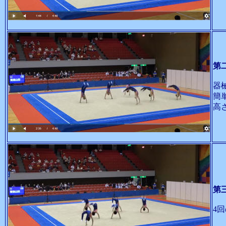
第
器
簡
高
第
4