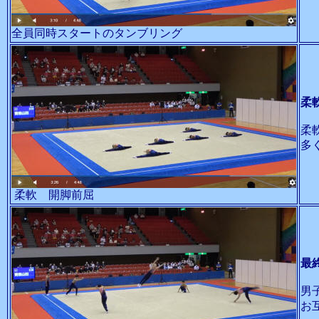
全員同時スタートのタンブリング
柔
柔
多
柔軟 開脚前屈
最
男
お