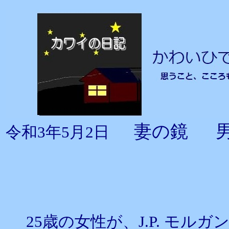
妻の鏡 
令和3年5月2日
25歳の女性が、J.P. モ