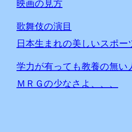
映画の見方
歌舞伎の演目
日本生まれの美しいスポー
学力が有っても教養の無い
ＭＲＧの少なさよ、、、