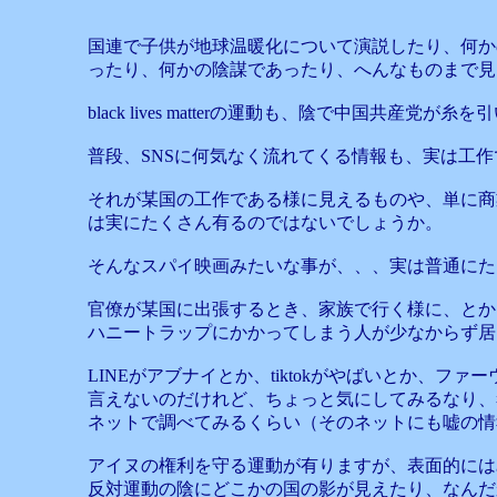
国連で子供が地球温暖化について演説したり、何かの
ったり、何かの陰謀であったり、へんなものまで見
black lives matterの運動も、陰で中国
普段、SNSに何気なく流れてくる情報も、実は工
それが某国の工作である様に見えるものや、単に商
は実にたくさん有るのではないでしょうか。
そんなスパイ映画みたいな事が、、、実は普通にた
官僚が某国に出張するとき、家族で行く様に、とか
ハニートラップにかかってしまう人が少なからず居
LINEがアブナイとか、tiktokがやばいとか
言えないのだけれど、ちょっと気にしてみるなり、
ネットで調べてみるくらい（そのネットにも嘘の情
アイヌの権利を守る運動が有りますが、表面的には
反対運動の陰にどこかの国の影が見えたり、なんだ