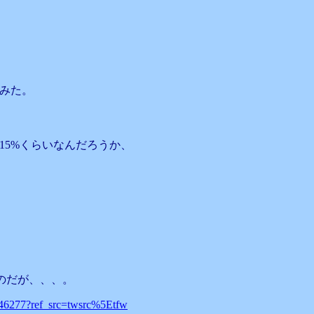
みた。
15%くらいなんだろうか、
いのだが、、、。
3446277?ref_src=twsrc%5Etfw