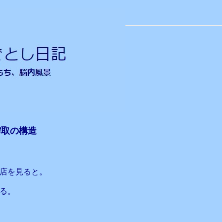
搾取の構造
店を見ると。
る。