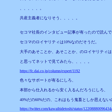
、、、、、。
共産主義者になりそう、、、、。
セコマ社長のインタビュー記事が有ったので読んで
セコマのロイヤリティは10%なのだそうだ。
大手のあそことか、あそことか、のロイヤリティは
と思ってネットで見てみたら、、、、。
https://fc.dai.co.jp/column/expert/1192
色々なサポートが有るにしろ、
本部から仕入れるから安く入るんだろうにしろ、
40%だの60%だの、これはもう鬼畜としか思えな
https://twitter.com/kawaihidetoshi/status/122088800964