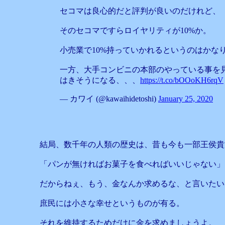
セコマは良心的だと評判が良いのだけれど、
そのセコマですらロイヤリティが10%か。
小売業で10%持っていかれるというのはかな
一方、大手コンビニの本部のやっている事を
はきそうになる、、、
https://t.co/bOOoKH6rqV
— カワイ (@kawaihidetoshi)
January 25, 2020
結局、数千年の人類の歴史は、昔も今も一部王侯貴
「パンが無ければお菓子を食べればいいじゃない」
だからねぇ、もう、金なんか求めるな、と言いたい
庶民には小さな幸せというものが有る。
それを維持するためだけに金を求めましょうよ。