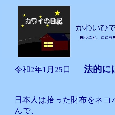
法的
令和2年1月25日
日本人は拾った財布をネコ
んで、