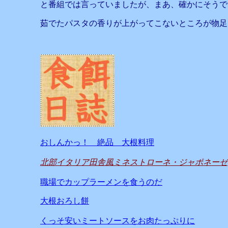
と番組では言っていましたが、まあ、確かにそうで
茹でたパスタの香りが上がってこないところが物足
おしんかっ！ 絶品 大根料理
北部イタリア田舎風ミネストローネ・ジャポネーゼ
職場でカップラーメンを食うのだ
大根おろし餅
くっそ安いミートソースをお肉たっぷりに