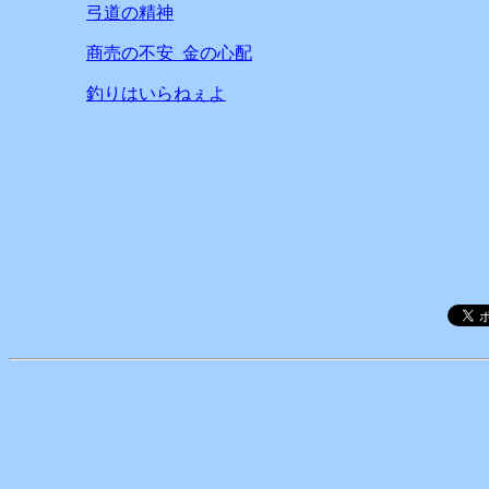
弓道の精神
商売の不安 金の心配
釣りはいらねぇよ