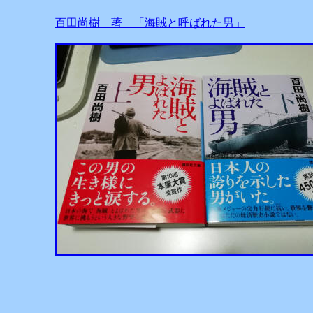
百田尚樹 著 「海賊と呼ばれた男」