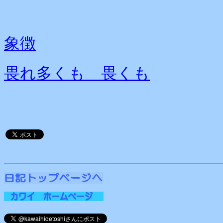
象徴
畏れ多くも 畏くも