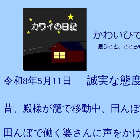
誠実な態
令和8年5月11日
昔、殿様が籠で移動中、田ん
田んぼで働く婆さんに声をか