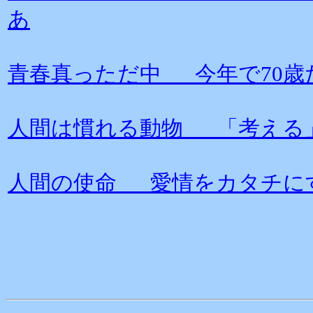
あ
青春真っただ中 今年で70歳
人間は慣れる動物 「考える
人間の使命 愛情をカタチに