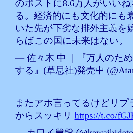
のポストに8.6万人がいい
る。経済的にも文化的にも
いた先が下劣な排外主義を
らばこの国に未来はない。
— 佐々木 中 ｜『万人のた
する』(草思社)発売中 (@Ataru
またアホ言ってるけどリプ
からスッキリ
https://t.co/f
— カワイ💙💛 (@kawaihideto