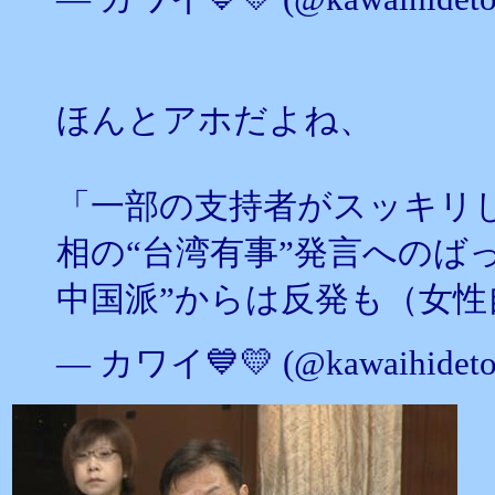
ほんとアホだよね、
「一部の支持者がスッキリ
相の“台湾有事”発言へのば
中国派”からは反発も（女
— カワイ💙💛 (@kawaihideto