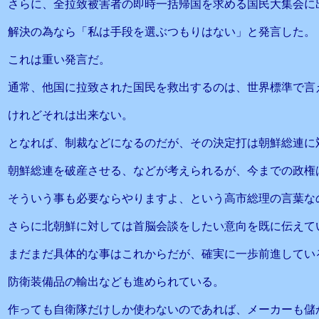
さらに、全拉致被害者の即時一括帰国を求める国民大集会に
解決の為なら「私は手段を選ぶつもりはない」と発言した。
これは重い発言だ。
通常、他国に拉致された国民を救出するのは、世界標準で言
けれどそれは出来ない。
となれば、制裁などになるのだが、その決定打は朝鮮総連に
朝鮮総連を破産させる、などが考えられるが、今までの政権
そういう事も必要ならやりますよ、という高市総理の言葉な
さらに北朝鮮に対しては首脳会談をしたい意向を既に伝えて
まだまだ具体的な事はこれからだが、確実に一歩前進してい
防衛装備品の輸出なども進められている。
作っても自衛隊だけしか使わないのであれば、メーカーも儲