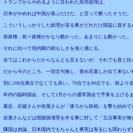
トランプからやめるように言われた高市総理は、
日本がやめれば中国が喜ぶだけだ、と言って断ったそうだ。
こういうしっかりした総理が居る事がどれだけ国益に資する
前政権，前々政権がかなり酷かった。あまりにも酷かった。
それに比べて現内閣の頼もしさを強く感じる。
全てはこれからだからなんとも言えないが、それでも昔と比
だから今のところ、一切文句無し、誉め言葉しか出て来ない
別に100点満点でなくても良い。70点でも60点でも、前よ
年内の臨時国会、そして1月からの通常国会で予算を上げる
最近、石破さんや岩屋さんが「後ろから鉄砲」を撃ち始めて
岩屋さんなどは国旗損壊罪を作る事に対して「立法事実が無
隣国は勿論、日本国内でもちゃんと事実は有るにも関わらず