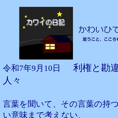
利権と勘
令和7年9月10日
人々
言葉を聞いて、その言葉の持
い意味まで考えない、