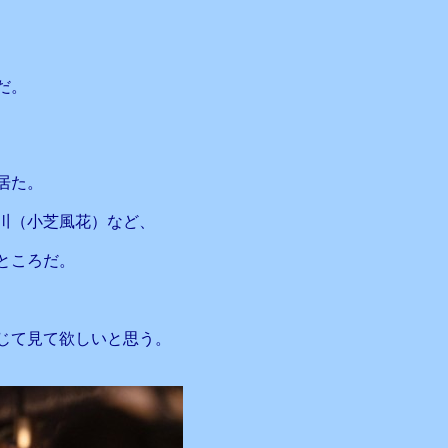
だ。
居た。
川（小芝風花）など、
ところだ。
じて見て欲しいと思う。