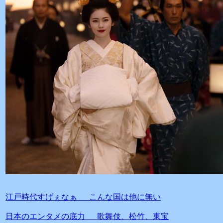
江戸時代すげぇなぁ こんな国は他に無い
日本のエンタメの底力 歌舞伎、松竹、東宝