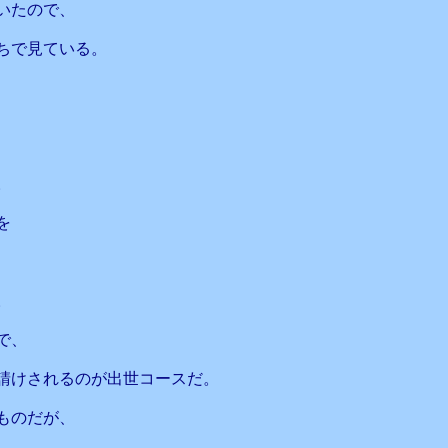
いたので、
ちで見ている。
、
。
を
。
で、
請けされるのが出世コースだ。
ものだが、