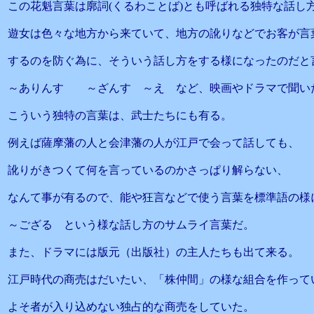
この花魁言葉は廓詞(くるわことば)とも呼ばれる独特な話し
遊女は色々な地方から来ていて、地方の訛りなどでお客が言
するのを防ぐ為に、そういう話し方をする様になったのだと
～ありんす ～ざんす ～え など、映画やドラマで聞い
こういう独特の言葉は、武士たちにも有る。
例えば薩摩藩の人と会津藩の人が江戸で会って話しても、
訛りがきつくて何を言っているのかさっぱり解らない、
なんて事が有るので、能や狂言などで使う言葉を標準語の様
～ござる という様な話し方のサムライ言葉だ。
また、ドラマには版元（出版社）の主人たちも出て来る。
江戸時代の商売はだいたい、「株仲間」の様な組合を作って
よそ者が入り込めない独占的な商売をしていた。