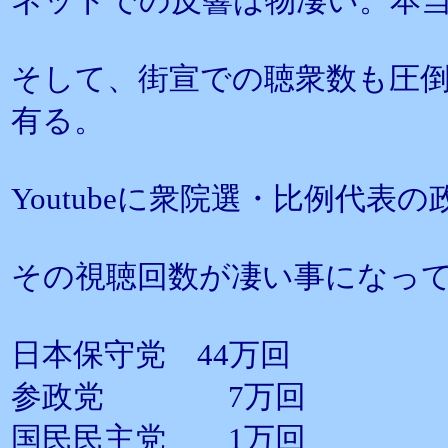
ネットでの反響は物凄い。本
そして、街宣での聴衆数も圧
有る。
Youtubeに衆院選・比例代
その視聴回数が凄い事になって
日本保守党 44万回
参政党 7万回
国民民主党 1万回