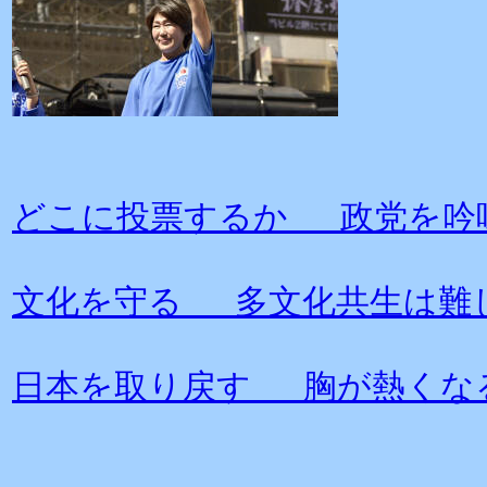
どこに投票するか 政党を吟
文化を守る 多文化共生は難
日本を取り戻す 胸が熱くな