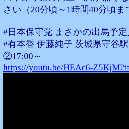
さい（20分頃～1時間40分頃ま
#日本保守党 まさかの出馬予定
#有本香 伊藤純子 茨城県守谷駅 
②17:00～
https://youtu.be/HEAc6-Z5KjM?