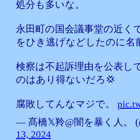
処分も多いな。
永田町の国会議事堂の近く
をひき逃げなどしたのに名
検察は不起訴理由を公表し
のはあり得ないだろ💢
腐敗してんなマジで。
pic.
— 髙橋𝕏羚@闇を暴く人。 (@Par
13, 2024