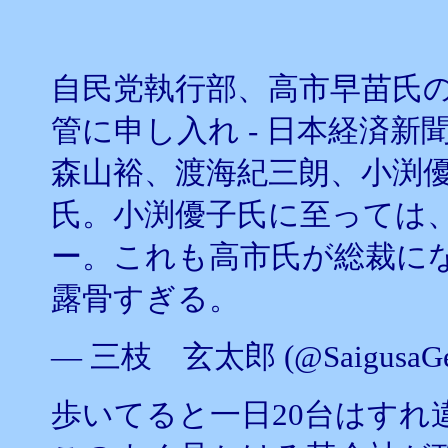
自民党執行部、高市早苗氏
管に申し入れ - 日本経済新
森山裕、渡海紀三朗、小渕
氏。小渕優子氏に至っては
ー。これも高市氏が総裁に
露骨すぎる。
— 三枝 玄太郎 (@SaigusaGen
歩いてると一日20台はすれ