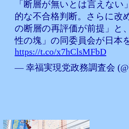
「断層が無いとは言えない
的な不合格判断。さらに改め
の断層の再評価が前提」と、
性の塊」の同委員会が日本
https://t.co/x7hClsMFbD
— 幸福実現党政務調査会 (@hr_p