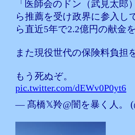
「医師会のドン（武見太郎
ら推薦を受け政界に参入し
ら直近5年で2.2億円の献
また現役世代の保険料負担
もう死ぬぞ。
pic.twitter.com/dEWv0P0yt6
— 髙橋𝕏羚@闇を暴く人。 (@Par