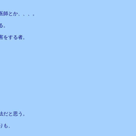
医師とか、、、。
る。
害をする者。
法だと思う。
りも、