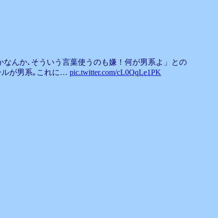
かなんか､そういう言葉使うのも嫌！何が男系よ」との
ールが男系｡これに…
pic.twitter.com/cL0QqLe1PK