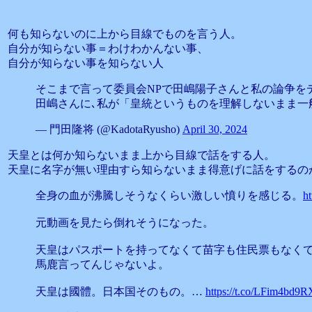
何も知らないのに上から目線でものを言う人。
自分が知らない事＝わけわかんない事、
自分が知らない事を知らない人
そこまで言って委員会NPで田嶋陽子さんと私の論争を
田嶋さんに､私が「皇統というものを理解しないまま一
— 門田隆将 (@KadotaRyusho)
April 30, 2024
天皇とは何か知らないまま上から目線で話をする人。
天皇に名字が無い理由すら知らないまま得意げに話をするの
全身の血が沸騰しそうなくらい激しい憤りを感じる。
h
元動画を見たら倒れそうになった。
天皇はパスポートを持ってなくて苗字も住民票もなく
馬鹿言ってんじゃないよ。
天皇は國體。日本国そのもの。…
https://t.co/LFim4bd9R