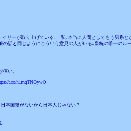
デイリーが取り上げている｡「私､本当に人間としてもう男系と
般の話と同じようにこういう意見の人がいる｡皇統の唯一のル
が痛い。
ttps://t.co/n1mqTNOywQ
て日本国籍がないから日本人じゃない？
X