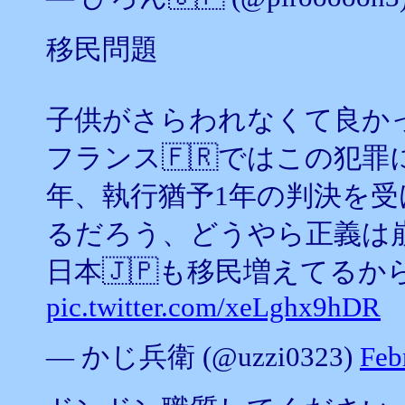
移民問題
子供がさらわれなくて良かっ
フランス🇫🇷ではこの犯
年、執行猶予1年の判決を受
るだろう、どうやら正義は崩
日本🇯🇵も移民増えてるか
pic.twitter.com/xeLghx9hDR
— かじ兵衛 (@uzzi0323)
Feb