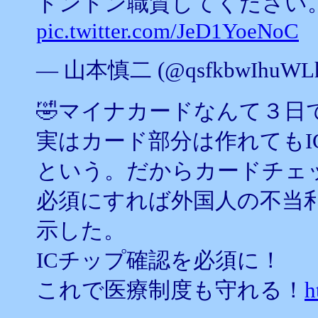
ドンドン職質してください
pic.twitter.com/JeD1YoeNoC
— 山本慎二 (@qsfkbwIhuWLh
🤣マイナカードなんて３日
実はカード部分は作れてもI
という。だからカードチェッ
必須にすれば外国人の不当
示した。
ICチップ確認を必須に！
これで医療制度も守れる！
h