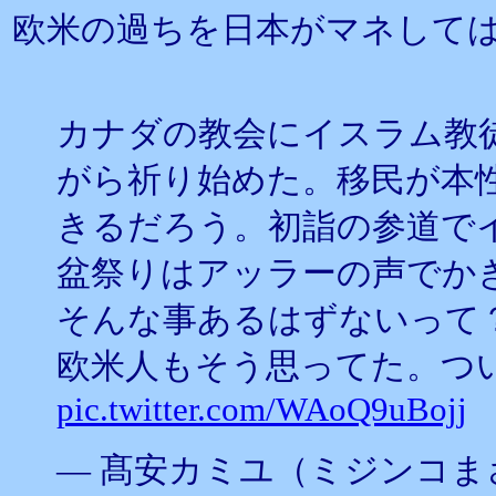
欧米の過ちを日本がマネして
カナダの教会にイスラム教
がら祈り始めた。移民が本
きるだろう。初詣の参道で
盆祭りはアッラーの声でか
そんな事あるはずないって
欧米人もそう思ってた。つ
pic.twitter.com/WAoQ9uBojj
— 髙安カミユ（ミジンコまさ） (