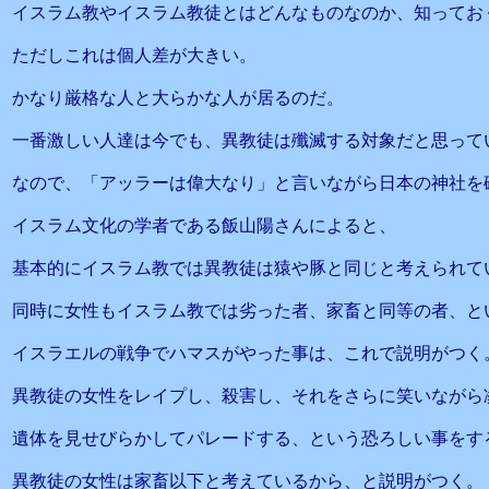
イスラム教やイスラム教徒とはどんなものなのか、知ってお
ただしこれは個人差が大きい。
かなり厳格な人と大らかな人が居るのだ。
一番激しい人達は今でも、異教徒は殲滅する対象だと思って
なので、「アッラーは偉大なり」と言いながら日本の神社を
イスラム文化の学者である飯山陽さんによると、
基本的にイスラム教では異教徒は猿や豚と同じと考えられて
同時に女性もイスラム教では劣った者、家畜と同等の者、と
イスラエルの戦争でハマスがやった事は、これで説明がつく
異教徒の女性をレイプし、殺害し、それをさらに笑いながら
遺体を見せびらかしてパレードする、という恐ろしい事をす
異教徒の女性は家畜以下と考えているから、と説明がつく。