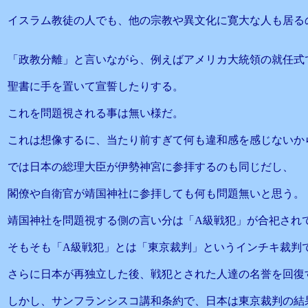
イスラム教徒の人でも、他の宗教や異文化に寛大な人も居る
「政教分離」と言いながら、例えばアメリカ大統領の就任式
聖書に手を置いて宣誓したりする。
これを問題視される事は無い様だ。
これは想像するに、当たり前すぎて何も違和感を感じないか
では日本の総理大臣が伊勢神宮に参拝するのも同じだし、
閣僚や自衛官が靖国神社に参拝しても何も問題無いと思う。
靖国神社を問題視する側の言い分は「A級戦犯」が合祀され
そもそも「A級戦犯」とは「東京裁判」というインチキ裁判
さらに日本が再独立した後、戦犯とされた人達の名誉を回復
しかし、サンフランシスコ講和条約で、日本は東京裁判の結