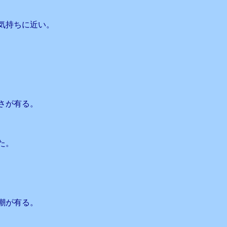
気持ちに近い。
さが有る。
た。
潮が有る。