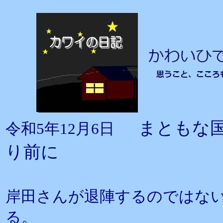
まともな
令和5年12月6日
り前に
岸田さんが退陣するのではな
る。